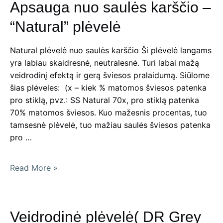
Apsauga nuo saulės karščio –
35X
“Natural” plėvelė
Natural plėvelė nuo saulės karščio Ši plėvelė langams
yra labiau skaidresnė, neutralesnė. Turi labai mažą
veidrodinį efektą ir gerą šviesos pralaidumą. Siūlome
šias plėveles: (x – kiek % matomos šviesos patenka
pro stiklą, pvz.: SS Natural 70x, pro stiklą patenka
70% matomos šviesos. Kuo mažesnis procentas, tuo
tamsesnė plėvelė, tuo mažiau saulės šviesos patenka
pro …
Apsauga
Read More »
nuo
saulės
karščio
Veidrodinė plėvelė( DR Grey
–