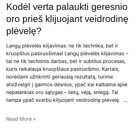
Kodėl verta palaukti geresnio
pasirinkti
tinkamiausią
oro prieš klijuojant veidrodinę
dizainą?
plėvelę?
Langų plėvelės klijavimas: ne tik technika, bet ir
kruopštus pasiruošimas! Langų plėvelės klijavimas –
tai ne tik techninis darbas, bet ir subtilus procesas,
kuris reikalauja kruopštaus pasiruošimo. Kartais,
norėdami užtikrinti geriausią rezultatą, turime
atsižvelgti į gamtos dėsnius, ypač kai kalbama apie
nepalankias oro sąlygas – lietų, vėją, sniegą. Tai
tampa ypač svarbu klijuojant veidrodinę plėvelę. …
Kodėl
Read More »
verta
palaukti