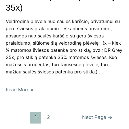
“Natural”
35x)
plėvelė
Veidrodinė plėvelė nuo saulės karščio, privatumui su
geru šviesos pralaidumu. Ieškantiems privatumo,
apsaugos nuo saulės karščio su geru šviesos
pralaidumo, siūlome šią veidrodinę plėvelę: (x – kiek
% matomos šviesos patenka pro stiklą, pvz.: DR Grey
35x, pro stiklą patenka 35% matomos šviesos. Kuo
mažesnis procentas, tuo tamsesnė plėvelė, tuo
mažiau saulės šviesos patenka pro stiklą.) …
Veidrodinė
Read More »
plėvelė(
DR
Grey
Posts
1
2
Next Page
→
35x)
pagination