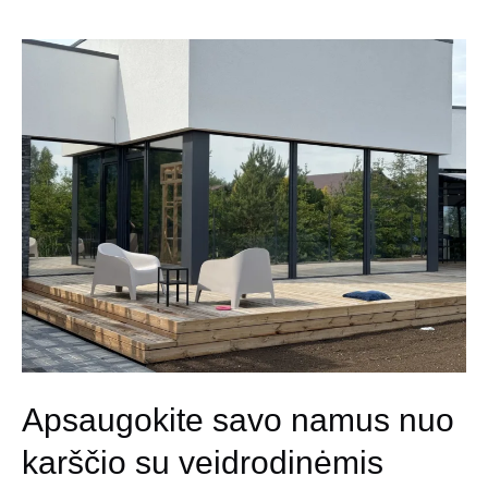
privatumui:
ar
tikrai
pasiruošę
klijuoti?
Apsaugokite savo namus nuo
karščio su veidrodinėmis