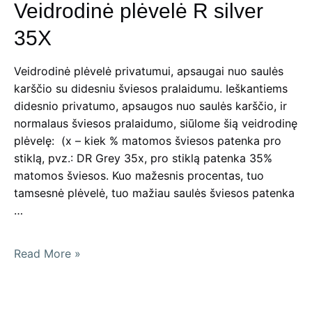
Veidrodinė plėvelė R silver
35X
Veidrodinė plėvelė privatumui, apsaugai nuo saulės
karščio su didesniu šviesos pralaidumu. Ieškantiems
didesnio privatumo, apsaugos nuo saulės karščio, ir
normalaus šviesos pralaidumo, siūlome šią veidrodinę
plėvelę: (x – kiek % matomos šviesos patenka pro
stiklą, pvz.: DR Grey 35x, pro stiklą patenka 35%
matomos šviesos. Kuo mažesnis procentas, tuo
tamsesnė plėvelė, tuo mažiau saulės šviesos patenka
…
Veidrodinė
Read More »
plėvelė
R
silver