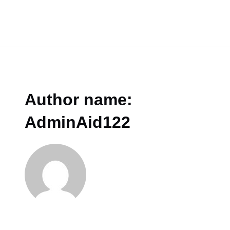
Skip
to
content
Main
Men
Author name:
AdminAid122