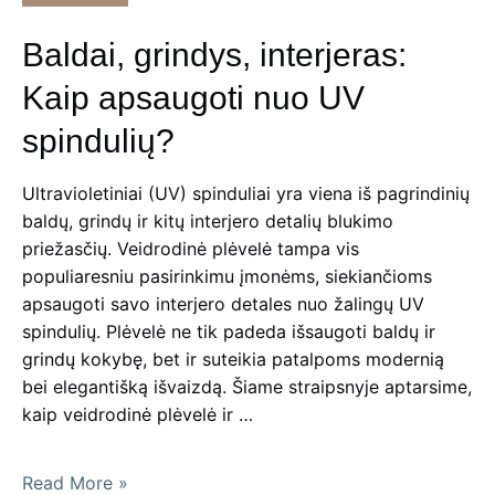
karščio
su
Baldai, grindys, interjeras:
veidrodinėmis
plėvelėmis!
Kaip apsaugoti nuo UV
spindulių?
Ultravioletiniai (UV) spinduliai yra viena iš pagrindinių
baldų, grindų ir kitų interjero detalių blukimo
priežasčių. Veidrodinė plėvelė tampa vis
populiaresniu pasirinkimu įmonėms, siekiančioms
apsaugoti savo interjero detales nuo žalingų UV
spindulių. Plėvelė ne tik padeda išsaugoti baldų ir
grindų kokybę, bet ir suteikia patalpoms modernią
bei elegantišką išvaizdą. Šiame straipsnyje aptarsime,
kaip veidrodinė plėvelė ir …
Baldai,
Read More »