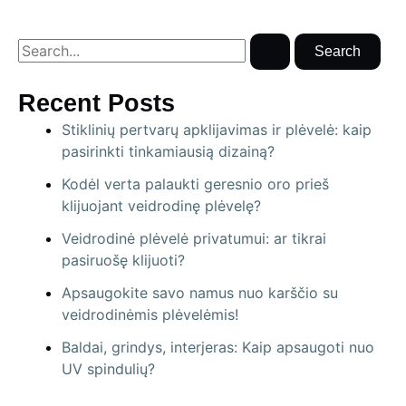
S
e
Recent Posts
a
Stiklinių pertvarų apklijavimas ir plėvelė: kaip
r
pasirinkti tinkamiausią dizainą?
c
Kodėl verta palaukti geresnio oro prieš
h
klijuojant veidrodinę plėvelę?
f
Veidrodinė plėvelė privatumui: ar tikrai
o
pasiruošę klijuoti?
r
Apsaugokite savo namus nuo karščio su
:
veidrodinėmis plėvelėmis!
Baldai, grindys, interjeras: Kaip apsaugoti nuo
UV spindulių?