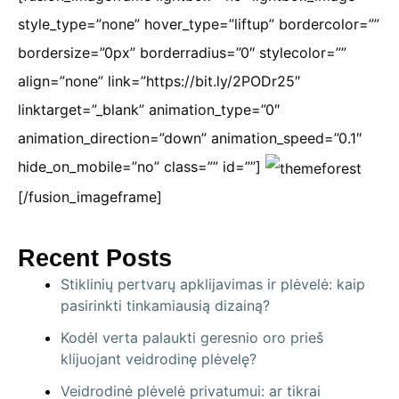
style_type=”none” hover_type=”liftup” bordercolor=””
bordersize=”0px” borderradius=”0″ stylecolor=””
align=”none” link=”https://bit.ly/2PODr25″
linktarget=”_blank” animation_type=”0″
animation_direction=”down” animation_speed=”0.1″
hide_on_mobile=”no” class=”” id=””]
[/fusion_imageframe]
Recent Posts
Stiklinių pertvarų apklijavimas ir plėvelė: kaip
pasirinkti tinkamiausią dizainą?
Kodėl verta palaukti geresnio oro prieš
klijuojant veidrodinę plėvelę?
Veidrodinė plėvelė privatumui: ar tikrai