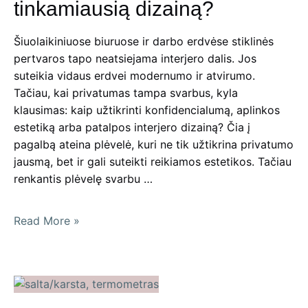
tinkamiausią dizainą?
Šiuolaikiniuose biuruose ir darbo erdvėse stiklinės
pertvaros tapo neatsiejama interjero dalis. Jos
suteikia vidaus erdvei modernumo ir atvirumo.
Tačiau, kai privatumas tampa svarbus, kyla
klausimas: kaip užtikrinti konfidencialumą, aplinkos
estetiką arba patalpos interjero dizainą? Čia į
pagalbą ateina plėvelė, kuri ne tik užtikrina privatumo
jausmą, bet ir gali suteikti reikiamos estetikos. Tačiau
renkantis plėvelę svarbu …
Stiklinių
Read More »
pertvarų
apklijavimas
ir
plėvelė:
kaip