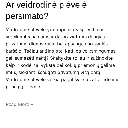
Ar veidrodinė plėvelė
persimato?
Veidrodinė plėvelė yra populiarus sprendimas,
suteikiantis namams ir darbo vietoms daugiau
privatumo dienos metu bei apsaugą nuo saulės
karščio. Tačiau ar žinojote, kad jos veiksmingumas
gali sumažėti naktį? Skaitykite toliau ir sužinokite,
kaip ir kodėl tai vyksta bei kokių priemonių galima
imtis, siekiant išsaugoti privatumą visą parą.
Veidrodinė plėvelė veikia pagal šviesos atspindėjimo
principą Plėvelė …
Ar
Read More »
veidrodinė
plėvelė
persimato?