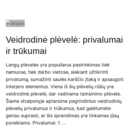
grindys,
interjeras:
Kaip
apsaugoti
nuo
Veidrodinė plėvelė: privalumai
UV
spindulių?
ir trūkumai
Langų plėvelės yra populiarus pasirinkimas tiek
namuose, tiek darbo vietose, siekiant užtikrinti
privatumą, sumažinti saulės karščio įtaką ir apsaugoti
interjero elementus. Viena iš šių plėvelių rūšių yra
veidrodinė plėvelė, dar vadinama tamsinimo plėvele.
Šiame straipsnyje aptarsime pagrindinius veidrodinių
plėvelių privalumus ir trūkumus, kad galėtumėte
geriau suprasti, ar šis sprendimas yra tinkamas jūsų
poreikiams. Privalumai: 1. …