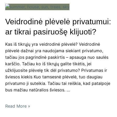
geresnio
oro
prieš
Veidrodinė plėvelė privatumui:
klijuojant
veidrodinę
ar tikrai pasiruošę klijuoti?
plėvelę?
Kas iš tikrųjų yra veidrodinė plėvelė? Veidrodinė
plėvelė dažnai yra naudojama siekiant privatumo,
tačiau jos pagrindinė paskirtis – apsauga nuo saulės
karščio. Tačiau ko iš tikrųjų galite tikėtis, jei
užklijuosite plėvelę tik dėl privatumo? Privatumas ir
šviesos kiekis Kuo tamsesnė plėvelė, tuo daugiau
privatumo ji suteikia. Tačiau tai reiškia, kad patalpoje
bus mažiau natūralios šviesos. …
Veidrodinė
Read More »
plėvelė