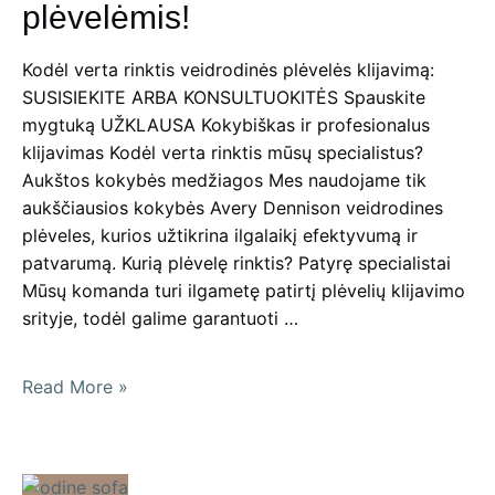
plėvelėmis!
Kodėl verta rinktis veidrodinės plėvelės klijavimą:
SUSISIEKITE ARBA KONSULTUOKITĖS Spauskite
mygtuką UŽKLAUSA Kokybiškas ir profesionalus
klijavimas Kodėl verta rinktis mūsų specialistus?
Aukštos kokybės medžiagos Mes naudojame tik
aukščiausios kokybės Avery Dennison veidrodines
plėveles, kurios užtikrina ilgalaikį efektyvumą ir
patvarumą. Kurią plėvelę rinktis? Patyrę specialistai
Mūsų komanda turi ilgametę patirtį plėvelių klijavimo
srityje, todėl galime garantuoti …
Apsaugokite
Read More »
savo
namus
nuo