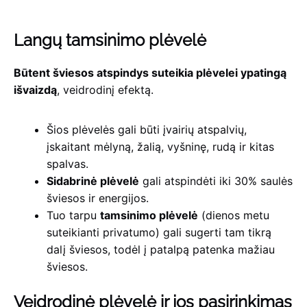
Langų tamsinimo plėvelė
Būtent šviesos atspindys suteikia plėvelei ypatingą
išvaizdą
, veidrodinį efektą.
Šios plėvelės gali būti įvairių atspalvių,
įskaitant mėlyną, žalią, vyšninę, rudą ir kitas
spalvas.
Sidabrinė plėvelė
gali atspindėti iki 30% saulės
šviesos ir energijos.
Tuo tarpu
tamsinimo plėvelė
(dienos metu
suteikianti privatumo) gali sugerti tam tikrą
dalį šviesos, todėl į patalpą patenka mažiau
šviesos.
Veidrodinė plėvelė ir jos pasirinkimas