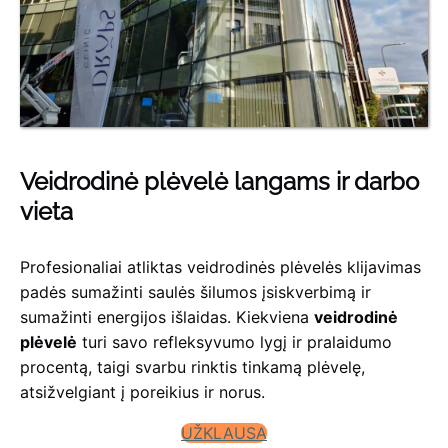
Veidrodinė plėvelė langams ir darbo
vieta
Profesionaliai atliktas veidrodinės plėvelės klijavimas
padės sumažinti saulės šilumos įsiskverbimą ir
sumažinti energijos išlaidas. Kiekviena
veidrodinė
plėvelė
turi savo refleksyvumo lygį ir pralaidumo
procentą, taigi svarbu rinktis tinkamą plėvelę,
atsižvelgiant į poreikius ir norus.
UŽKLAUSA