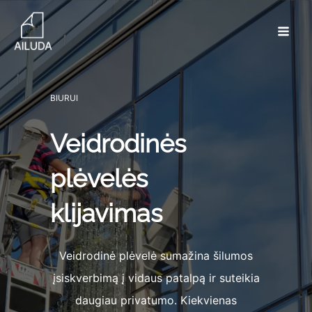
Skip
to
content
Main
Men
BIURUI
Veidrodinės
plėvelės
klijavimas
Veidrodinė plėvelė sumažina šilumos
įsiskverbimą į vidaus patalpą ir suteikia
daugiau privatumo. Kiekvienas