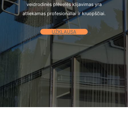
veidrodinės plėvelės klijavimas yra
atliekamas profesionaliai ir kruopščiai.
UŽKLAUSA