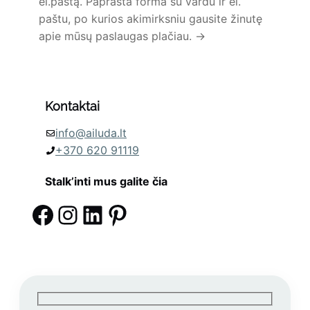
el.paštą. Paprasta forma su vardu ir el.
paštu, po kurios akimirksniu gausite žinutę
apie mūsų paslaugas plačiau.
→
Kontaktai
info@ailuda.lt
+370 620 91119
Stalk’inti mus galite čia
Facebook
instagram-pleveles klijavimas ailuda
LinkedIn
Pinterest