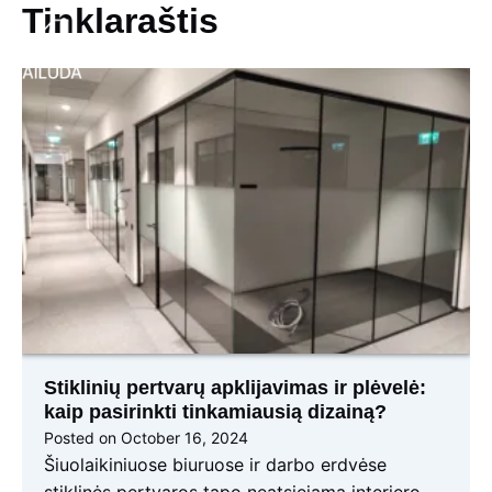
Skip
Tinklaraštis
to
content
Main
Men
Stiklinių pertvarų apklijavimas ir plėvelė:
kaip pasirinkti tinkamiausią dizainą?
Posted on
October 16, 2024
Šiuolaikiniuose biuruose ir darbo erdvėse