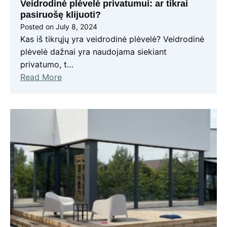
Veidrodinė plėvelė privatumui: ar tikrai
pasiruošę klijuoti?
Posted on
July 8, 2024
Kas iš tikrųjų yra veidrodinė plėvelė? Veidrodinė
plėvelė dažnai yra naudojama siekiant
privatumo, t…
Read More