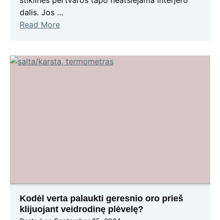
stiklinės pertvaros tapo neatsiejama interjero
dalis. Jos …
Read More
Kodėl verta palaukti geresnio oro prieš
klijuojant veidrodinę plėvelę?