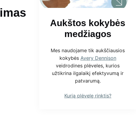
vimas
Aukštos kokybės
medžiagos
Mes naudojame tik aukščiausios
kokybės
Avery Dennison
veidrodines plėveles, kurios
užtikrina ilgalaikį efektyvumą ir
patvarumą.
Kurią plėvelę rinktis?