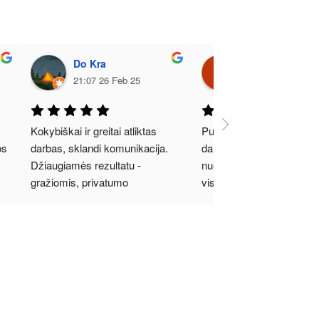
Do Kra
Gerda Rinkūnė
21:07 26 Feb 25
14:41 26 Feb 25
Kokybiškai ir greitai atliktas 
Puikiai kokybiškai atliktas
s 
darbas, sklandi komunikacija. 
darbas, puiki komunikacija
Džiaugiamės rezultatu - 
nuoširdi rekomendacija 
gražiomis, privatumo 
visiems, kam aktualios la
suteikiančiomis durimis.
plėvelės:)