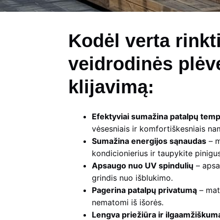
Kodėl verta rinkt
veidrodinės plėv
klijavimą:
Efektyviai sumažina patalpų tem
vėsesniais ir komfortiškesniais na
Sumažina energijos sąnaudas
– m
kondicionierius ir taupykite pinigus
Apsaugo nuo UV spindulių
– apsa
grindis nuo išblukimo.
Pagerina patalpų privatumą
– maty
nematomi iš išorės.
Lengva priežiūra ir ilgaamžiškum