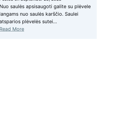
Nuo saulės apsisaugoti galite su plėvele
langams nuo saulės karščio. Saulei
atsparios plėvelės sutei…
Read More