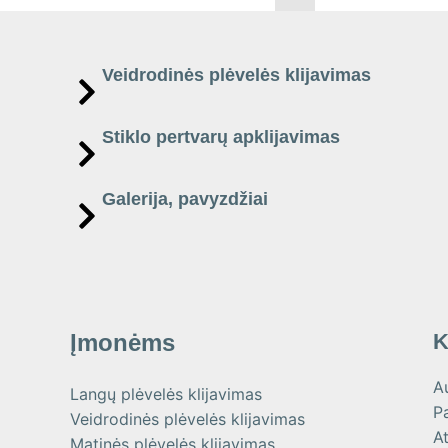
Veidrodinės plėvelės klijavimas
Stiklo pertvarų apklijavimas
Galerija, pavyzdžiai
Įmonėms
K
A
Langų plėvelės klijavimas
P
Veidrodinės plėvelės klijavimas
At
Matinės plėvelės klijavimas