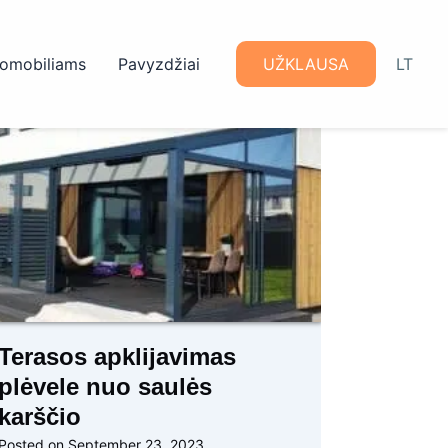
omobiliams
Pavyzdžiai
UŽKLAUSA
LT
Terasos apklijavimas
plėvele nuo saulės
karščio
Posted on
September 23, 2023