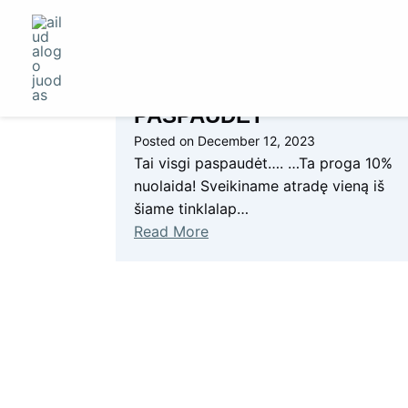
Skip
Tinklaraštis
to
content
NUOLAIDA, NES
PASPAUDĖT
Posted on
December 12, 2023
Tai visgi paspaudėt…. …Ta proga 10%
nuolaida! Sveikiname atradę vieną iš
šiame tinklalap…
Read More