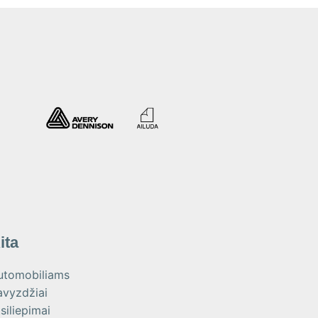
ita
utomobiliams
avyzdžiai
siliepimai