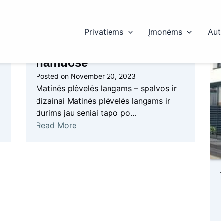
Privatiems
Įmonėms
Aut
Matinės plėvelės langams
namuose
Posted on
November 20, 2023
Matinės plėvelės langams – spalvos ir
dizainai Matinės plėvelės langams ir
durims jau seniai tapo po…
Read More