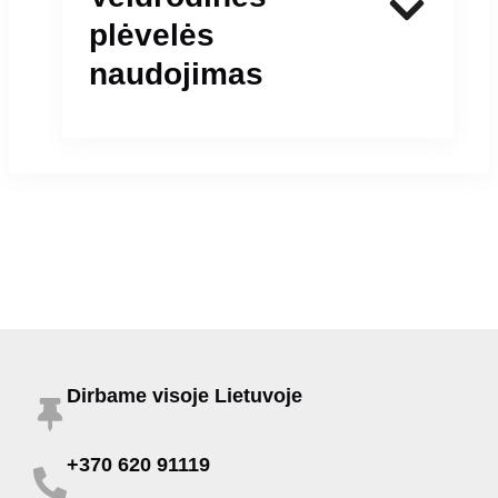
plėvelės
naudojimas
Post
←
Previous Post
Next Post
→
navigation
Dirbame visoje Lietuvoje
+370 620 91119